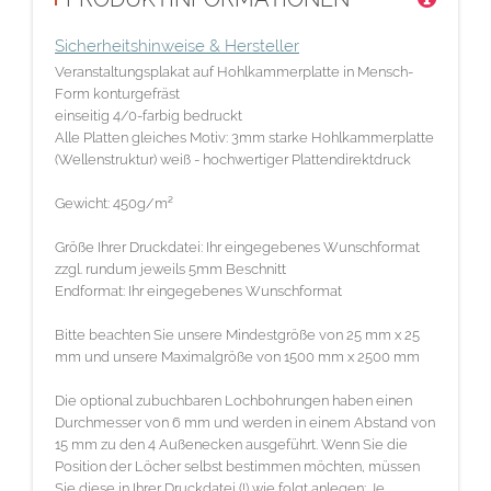
Sicherheitshinweise & Hersteller
Veranstaltungsplakat auf Hohlkammerplatte in Mensch-
Form konturgefräst
einseitig 4/0-farbig bedruckt
Alle Platten gleiches Motiv: 3mm starke Hohlkammerplatte
(Wellenstruktur) weiß - hochwertiger Plattendirektdruck
Gewicht: 450g/m²
Größe Ihrer Druckdatei: Ihr eingegebenes Wunschformat
zzgl. rundum jeweils 5mm Beschnitt
Endformat: Ihr eingegebenes Wunschformat
Bitte beachten Sie unsere Mindestgröße von 25 mm x 25
mm und unsere Maximalgröße von 1500 mm x 2500 mm
Die optional zubuchbaren Lochbohrungen haben einen
Durchmesser von 6 mm und werden in einem Abstand von
15 mm zu den 4 Außenecken ausgeführt. Wenn Sie die
Position der Löcher selbst bestimmen möchten, müssen
Sie diese in Ihrer Druckdatei (!) wie folgt anlegen: Je