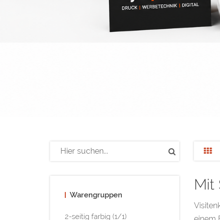
Mit
Warengruppen
Visiten
2-seitig farbig (1/1)
einem F