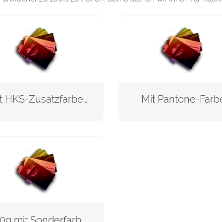
Mit HKS-Zusatzfarben
Mit Pantone-Farb
350g mit Sonderfarbe Silber